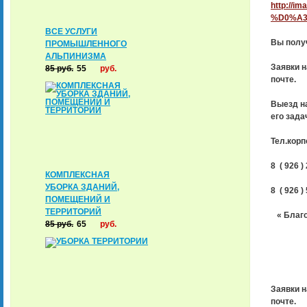
http://
%D0%A3
ВСЕ УСЛУГИ
Вы полу
ПРОМЫШЛЕННОГО
АЛЬПИНИЗМА
Заявки 
85
руб.
55
руб.
почте.
Выезд н
его зада
Тел.кор
8 ( 926 ) 
КОМПЛЕКСНАЯ
УБОРКА ЗДАНИЙ,
8 ( 926 ) 
ПОМЕЩЕНИЙ И
ТЕРРИТОРИЙ
« Благ
85
руб.
65
руб.
Заявки 
почте.