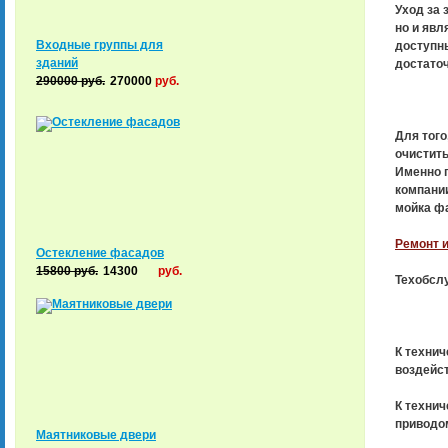
Уход за 
но и явл
Входные группы для
доступны
зданий
достаточ
290000
руб.
270000
руб.
Для того
очистить
Именно п
компани
мойка фа
Ремонт и
Остекление фасадов
15800
руб.
14300
руб.
Техобсл
К техни
воздейст
К технич
приводом
Маятниковые двери