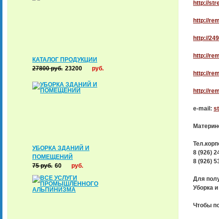
http://st
http://re
http://24
http://re
КАТАЛОГ ПРОДУКЦИИ
27800
руб.
23200
руб.
http://re
http://re
e-mail:
s
Материн
Тел.кор
УБОРКА ЗДАНИЙ И
8 (926) 2
ПОМЕЩЕНИЙ
8 (926) 5
75
руб.
60
руб.
Для пол
Уборка и
Чтобы п