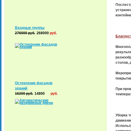
Послестр
устранен
контейне
Входные группы
276000
руб.
268000
руб.
Благоуст
Многопла
рекульти
разнообр
столов, 
Мероприя
покрытия
Остекление фасадов
зданий
При пров
16200
руб.
14800
руб.
температ
Уборка т
движения
Использу