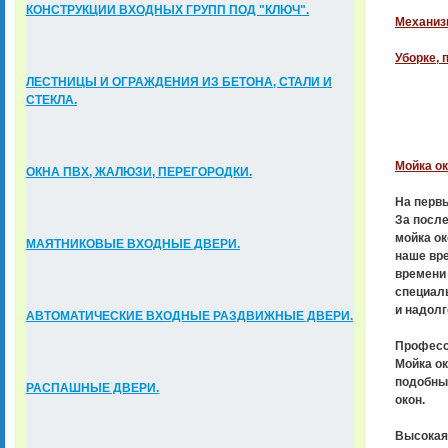
КОНСТРУКЦИИ ВХОДНЫХ ГРУПП ПОД "КЛЮЧ".
Механизи
Уборке, 
ЛЕСТНИЦЫ И ОГРАЖДЕНИЯ ИЗ БЕТОНА, СТАЛИ И
СТЕКЛА.
Мойка ок
ОКНА ПВХ, ЖАЛЮЗИ, ПЕРЕГОРОДКИ.
На первы
За после
мойка ок
МАЯТНИКОВЫЕ ВХОДНЫЕ ДВЕРИ.
наше вре
времени 
специаль
и надолг
АВТОМАТИЧЕСКИЕ ВХОДНЫЕ РАЗДВИЖНЫЕ ДВЕРИ.
Професси
Мойка ок
подобных
РАСПАШНЫЕ ДВЕРИ.
окон.
Высокая