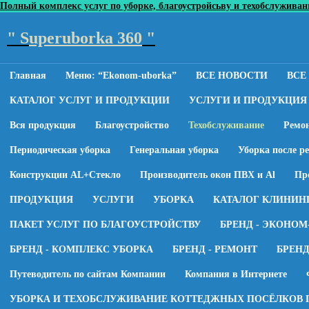
Полный комплекс услуг по уборке, благоустройсьву и техобслуживанию
" S
uperuborka 360
"
Главная
Меню: “Ekonom-uborka”
ВСЕ НОВОСТИ
ВСЕ
КАТАЛОГ УСЛУГ И ПРОДУКЦИИ
УСЛУГИ И ПРОДУКЦИЯ
Вся продукция
Благоустройство
Техобслуживание
Ремо
Периодическая уборка
Генеральная уборка
Уборка после р
Конструкции AL+Стекло
Производитель окон ПВХ и Al
Пр
ПРОДУКЦИЯ
УСЛУГИ
УБОРКА
КАТАЛОГ КЛИНИН
ПАКЕТ УСЛУГ ПО БЛАГОУСТРОЙСТВУ
БРЕНД - ЭКОНОМ
БРЕНД - КОМПЛЕКС УБОРКА
БРЕНД - РЕМОНТ
БРЕН
Путеводитель по сайтам Компании
Компания в Интернете
УБОРКА И ТЕХОБСЛУЖИВАНИЕ КОТТЕДЖНЫХ ПОСЁЛКОВ 