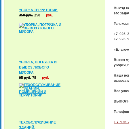
Выезд н
УБОРКА ТЕРРИТОРИИ
его зада
350
руб.
250
руб.
Тел. кор
+7 926 2
+7 926 5
«Благоус
Вывоз му
УБОРКА, ПОГРУЗКА И
уборки, 
ВЫВОЗ ЛЮБОГО
МУСОРА
Наша но
95
руб.
75
руб.
вывоза м
Все указ
ВЫПОЛН
Телефон
+ 7 926 2
ТЕХОБСЛУЖИВАНИЕ
ЗДАНИЙ,