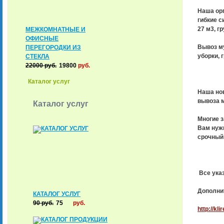
Наша ор
гибкие с
27 м3, г
МЕЖКОМНАТНЫЕ И
ОФИСНЫЕ
Вывоз му
ПЕРЕГОРОДКИ ИЗ
уборки, 
СТЕКЛА
22000
руб.
19800
руб.
Каталог услуг
Наша но
вывоза м
Каталог услуг
Многие з
Вам нужн
срочный 
Все указ
Дополни
КАТАЛОГ УСЛУГ
90
руб.
75
руб.
http://kl