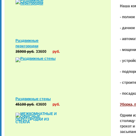
Наша ком
- полное
- дачное
- автома
Раздвижные
перегородки
- мощени
35900
руб.
33600
руб.
- устрой
- подпор
- строит
- посадк
Раздвижные стены
45100
руб.
43600
руб.
Уборка, 
Одним из
столицу 
грохот и
засыпан