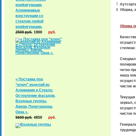
Аутсорт
конфигурации.
Уборка, 
Алюминивые
конструкции со
стеклом любой
Уборка п
конфигурации.
2500
руб.
1900
руб.
Качестве
осуществ
степени 
Специал
полировк
четко пр
нашу ко
« Поставка под
осущест
“ключ” изделий из
чистке 
Алюминия и Стекла:
Остекление фасадов,
Текущая 
Входные группы,
зеркал, 
Двери, Перегородки,
осуществ
Окна ».
чистое 
5600
руб.
4850
руб.
Генераль
труднодо