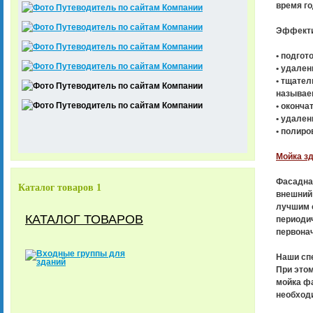
время го
Эффекти
• подгот
• удален
• тщател
называе
• оконча
• удален
• полиро
Мойка з
Фасадная
Каталог товаров 1
внешний 
лучшим с
КАТАЛОГ ТОВАРОВ
периодич
первона
Наши спе
При этом
мойка фа
необход