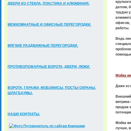
крупного
ДВЕРИ ИЗ СТЕКЛА, ПЛАСТИКА И АЛЮМИНИЯ.
делом, б
трудно 
клининг
офисов, 
МЕЖКОМНАТНЫЕ И ОФИСНЫЕ ПЕРЕГОРОДКИ.
работы.
Ведь ок
специали
МЯГКИЕ РАЗДВИЖНЫЕ ПЕРЕГОРОДКИ.
проблему
помощью,
ПРОТИВОПОЖАРНЫЕ ВОРОТА, ДВЕРИ, ЛЮКИ.
Мойка ви
Даже есл
ВОРОТА, ГАРАЖИ, МОБОФИСЫ, ПОСТЫ ОХРАНЫ,
ШЛАГБАУМЫ.
Внешний 
витрина 
продаж м
потенци
НАШИ КОНТАКТЫ.
Мойка ви
лучше, в