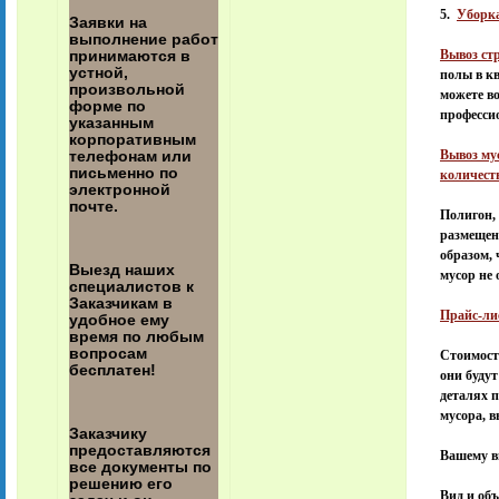
5.
Уборка
Заявки на
выполнение работ
Вывоз ст
принимаются в
устной,
полы в кв
произвольной
можете во
форме по
професси
указанным
корпоративным
Вывоз му
телефонам или
письменно по
количест
электронной
почте.
Полигон, 
размещен
образом, 
Выезд наших
мусор не 
специалистов к
Заказчикам в
Прайс-ли
удобное ему
время по любым
вопросам
Стоимость
бесплатен!
они будут
деталях 
мусора, 
Заказчику
предоставляются
Вашему в
все документы по
решению его
Вид и объ