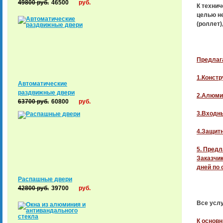
49800
руб.
46500
руб.
К технич
целью не
(роллет)
Предлаг
1.Констр
Автоматические
раздвижные двери
2.Алюми
63700
руб.
60800
руб.
3.Входн
4.Защит
5. Предл
Заказчик
дней по 
Распашные двери
42800
руб.
39700
руб.
Все усл
К основ