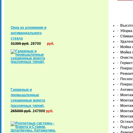
·
Высотн
Окна из алюминия и
·
Уборка 
антивандального
·
Сбиван
стекла
·
Удалени
31300
руб.
28700
руб.
·
Мойка 
·
Мойка 
·
Очистка
·
Гермет
·
Покрас
·
Ремонт 
·
Пескост
·
Покрас
Гаражные и
·
Антико
промышленные
·
Монтаж
секционные ворота
·
Монтаж 
(различных типов).
·
Монтаж
265000
руб.
247000
руб.
·
Монтаж
·
Монтаж
·
Остекл
·
Подъем
·
Демонт