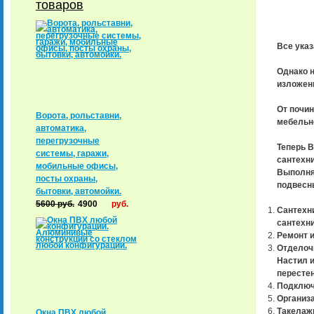
товаров
Все указ
Однако 
изложен
От почин
Ворота, рольставни,
мебельн
автоматика,
перегрузочные
Теперь В
системы, гаражи,
сантехни
мобильные офисы,
Выполня
посты охраны,
подвесны
бытовки, автомойки.
5600
руб.
4900
руб.
Сантехни
сантехн
Ремонт и
Отделочн
Настил и
перестен
Подключе
Организа
Такелажн
Окна ПВХ любой