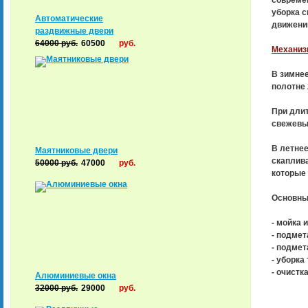
совреме
уборка с
Автоматические
движени
раздвижные двери
64000
руб.
60500
руб.
Механизи
В зимне
полотне 
При дли
свежевы
В летнее
Маятниковые двери
скаплива
50000
руб.
47000
руб.
которые 
Основны
- мойка 
- подмет
- подмет
- уборка
- очистк
Алюминиевые окна
32000
руб.
29000
руб.