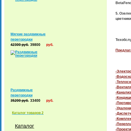
BetaFenc
5. Озеле
цветники
Мягкие раздвижные
перегородки
Техобсл
42300
руб.
39800
руб.
Предлаг
-Электр
-Водосн
-Теплос
-Вентиля
Раздвижные
-Канализ
перегородки
-Кондиц
35200
руб.
33400
руб.
-Против
-Удалени
Каталог товаров 2
-Диспет
-Комплек
-Перепл
Каталог
-Проекти