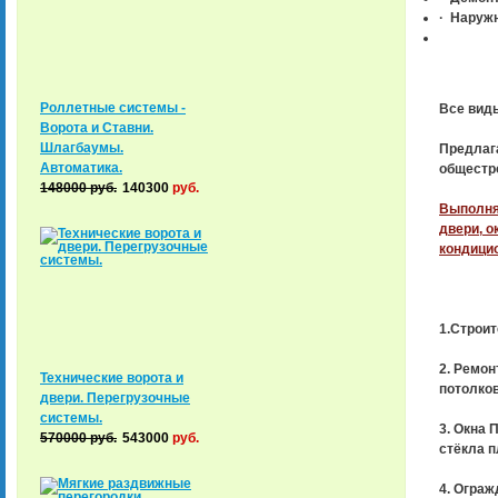
·
Наружн
Роллетные системы -
Все вид
Ворота и Ставни.
Шлагбаумы.
Предлаг
Автоматика.
общестр
148000
руб.
140300
руб.
Выполняе
двери, о
кондицио
1.Строит
2. Ремон
Технические ворота и
потолков
двери. Перегрузочные
системы.
3. Окна 
570000
руб.
543000
руб.
стёкла п
4. Ограж