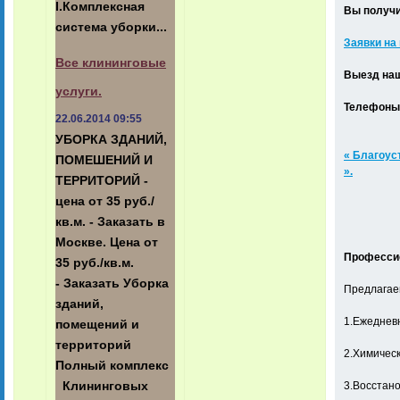
I.Комплексная
Вы получи
система уборки...
Заявки на
Все клининговые
Выезд наш
услуги.
Телефоны к
22.06.2014 09:55
УБОРКА ЗДАНИЙ,
« Благоус
ПОМЕШЕНИЙ И
».
ТЕРРИТОРИЙ -
цена от 35 руб./
кв.м. - Заказать в
Москве. Цена от
Профессио
35 руб./кв.м.
- Заказать Уборка
Предлагаем
зданий,
1.Ежеднев
помещений и
территорий
2.Химическ
Полный комплекс
3.Восстано
Клининговых