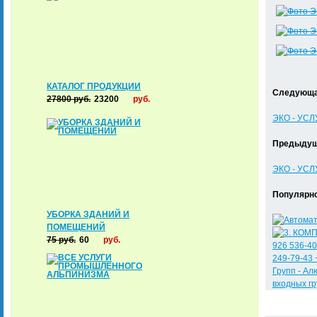
КАТАЛОГ ПРОДУКЦИИ
Следующа
27800
руб.
23200
руб.
ЭКО - УСЛ
Предыдущ
ЭКО - УСЛ
Популярно
УБОРКА ЗДАНИЙ И
ПОМЕЩЕНИЙ
75
руб.
60
руб.
926 536-40
249-79-43 
Групп - Ал
входных гр