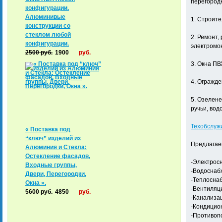
перегородк
конфигурации.
Алюминивые
1. Строите
конструкции со
стеклом любой
2. Ремонт,
конфигурации.
электромон
2500
руб.
1900
руб.
3. Окна ПВ
4. Огражде
5. Озелене
ручьи, вод
Техобслуж
« Поставка под
“ключ” изделий из
Предлагаем
Алюминия и Стекла:
Остекление фасадов,
-Электрос
Входные группы,
-Водоснаб
Двери, Перегородки,
-Теплосна
Окна ».
-Вентиляц
5600
руб.
4850
руб.
-Канализа
-Кондицио
-Противоп