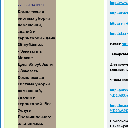
http://www
22.06.2014 09:56
Комплексная
http://alste
система уборки
http://rem-
помещений,
зданий и
http://ubo
территорий - цена
e-mail:
str
65 руб./кв.м.
- Заказать в
Телефоны к
Москве.
Цена 65 руб./кв.м.
Для получ
кликните 
- Заказать
Комплексная
Чтобы пол
система уборки
http://y
помещений,
%D1%83%
зданий и
территорий. Все
http://i
Услуги
%D0%A3%
Промышленнoго
При поиск
альпинизма.
Найти «рем