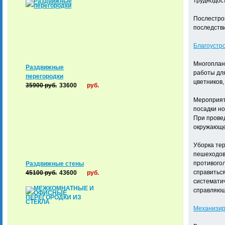
труднодост
Послестро
последстви
Благоустро
Многоплано
Раздвижные
работы для
перегородки
цветников,
35900
руб.
33600
руб.
Мероприяти
посадки но
При провед
окружающей
Уборка те
пешеходов.
противогол
Раздвижные стены
справиться
45100
руб.
43600
руб.
систематич
справляющ
Механизир