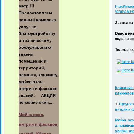
метр !!!
http://i
%D0%A3%
Предоставляем
полный комплекс
Заявки на
услуг по
благоустройству
Выезд наш
задач и о
и техническому
обслуживанию
Тел.корпора
зданий,
помещений и
территорий,
ремонту, клинингу,
мойке окон,
Компания 
витрин и фасадов
клинингов
зданий: АКЦИЯ
по мойке окон,...
1.
Предост
витрин и 
Мойка окон,
Мойка око
витрин и фасадов
альпинизм
уборка те
зданий. Уборка