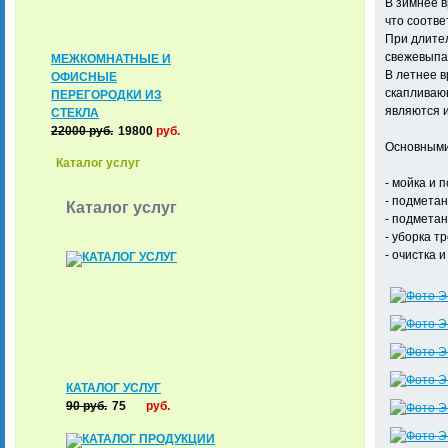
В зимнее 
что соотве
При длите
свежевыпа
МЕЖКОМНАТНЫЕ И
В летнее в
ОФИСНЫЕ
скапливающ
ПЕРЕГОРОДКИ ИЗ
являются и
СТЕКЛА
22000
руб.
19800
руб.
Основными
Каталог услуг
- мойка и 
- подметан
Каталог услуг
- подметан
- уборка т
- очистка 
КАТАЛОГ УСЛУГ
90
руб.
75
руб.