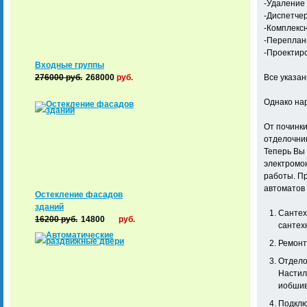
-Удаление 
-Диспетче
-Комплекс
-Переплан
-Проектиро
Входные группы
276000
руб.
268000
руб.
Все указанн
Однако нар
От починки
отделочни
Теперь Вы 
электромо
работы. Пр
автоматов 
Остекление фасадов
зданий
Сантех
16200
руб.
14800
руб.
сантех
Ремонт
Отдело
Настил
иобшив
Подклю