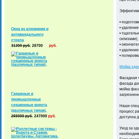
Эффективн
• подготов
• удаление
Окна из алюминия и
• тщатель
антивандального
склизами);
стекла
• окончате
31300
руб.
28700
руб.
• удаление
• полировк
Мойка зда
Фасадная ч
фасада дом
мойка фаса
Гаражные и
загрязнени
промышленные
секционные ворота
Наши специ
(различных типов).
процесс ра
265000
руб.
247000
руб.
доступна д
Уход за зд
необходимо