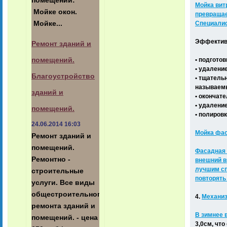
помещений:
Мойка вит
Мойке окон.
превращае
Мойке...
Специалис
Эффективн
Ремонт зданий и
• подгото
помещений.
• удалени
Благоустройство
• тщатель
называемы
зданий и
• окончат
• удалени
помещений.
• полиров
24.06.2014 16:03
Мойка фас
Ремонт зданий и
помещений.
Фасадная 
Ремонтно -
внешний в
лучшим сп
строительные
повторять
услуги. Все виды
общестроительного
4.
Механиз
ремонта зданий и
В зимнее 
помещений. - цена
3,0см, чт