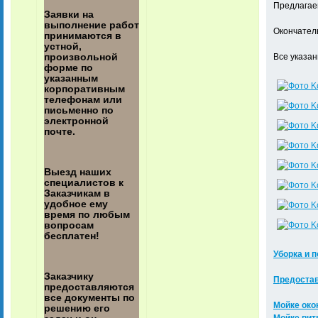
Предлагаем
Заявки на
выполнение работ
Окончатель
принимаются в
устной,
произвольной
Все указанн
форме по
указанным
корпоративным
телефонам или
письменно по
электронной
почте.
Выезд наших
специалистов к
Заказчикам в
удобное ему
время по любым
вопросам
бесплатен!
Уборка и 
Заказчику
Предостав
предоставляются
все документы по
Мойке око
решению его