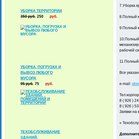
7.Уборка к
УБОРКА ТЕРРИТОРИИ
350
руб.
250
руб.
8.Полный к
9.Полный к
10.Полный 
механизиро
рабочей си
11.Полный 
УБОРКА, ПОГРУЗКА И
ВЫВОЗ ЛЮБОГО
Все указанн
МУСОРА
95
руб.
75
руб.
e-mail:
str
Тел.корпо
8 ( 926 ) 24
8 ( 926 ) 53
Заявки на
« Техобслу
ТЕХОБСЛУЖИВАНИЕ
Дополните
ЗДАНИЙ,