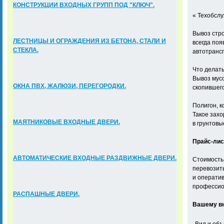
КОНСТРУКЦИИ ВХОДНЫХ ГРУПП ПОД "КЛЮЧ".
« Техобслу
Вывоз стр
ЛЕСТНИЦЫ И ОГРАЖДЕНИЯ ИЗ БЕТОНА, СТАЛИ И
всегда поя
СТЕКЛА.
автотрансп
Что делать
Вывоз мусо
ОКНА ПВХ, ЖАЛЮЗИ, ПЕРЕГОРОДКИ.
скопившег
Полигон, к
Такое зах
МАЯТНИКОВЫЕ ВХОДНЫЕ ДВЕРИ.
в грунтовы
Прайс-лис
АВТОМАТИЧЕСКИЕ ВХОДНЫЕ РАЗДВИЖНЫЕ ДВЕРИ.
Стоимость 
перевозить
и оператив
профессио
РАСПАШНЫЕ ДВЕРИ.
Вашему вн