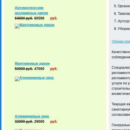
Органи
Автоматические
раздвижные двери
Такела
64000
руб.
60500
руб.
Аутсор
Уборка
Уборка по
Качествен
соблюдени
Маятниковые двери
Специалис
50000
руб.
47000
руб.
регламент
регламента
услуги по
строительн
косметиче
Текущая еж
санитарную
согласова
Алюминиевые окна
32000
руб.
29000
руб.
Генеральна