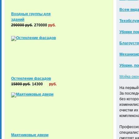
Всем вида
Входные группы для
зданий
Техобслуж
290000
руб.
270000
руб.
Уборке по
Благоустр
Механизир
Уборке, по
Мойка окон
Остекление фасадов
15800
руб.
14300
руб.
На первый 
За последн
без которо
изменились
очистки их
комплексна
Профессио
специалист
Маятниковые двери
смотрят на