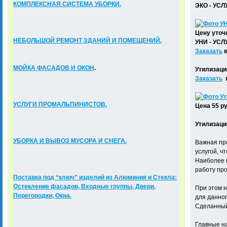
К
ОМПЛЕКСНАЯ СИСТЕМА УБОРКИ.
ЭКО - УСЛ
Цену уточ
НЕБОЛЬШОЙ РЕМОНТ ЗДАНИЙ И ПОМЕЩЕНИЙ.
УНИ - УСЛ
Заказать
в
МОЙКА ФАСАДОВ И ОКОН
.
Утилизация
Заказать
в
УСЛУГИ ПРОМАЛЬПИНИСТОВ.
Цена 55 ру
Утилизаци
УБОРКА И ВЫВОЗ МУСОРА И СНЕГА.
Важная про
услугой, ч
Наиболее 
работу пр
Поставка под “ключ” изделий из Алюминия и Стекла:
Остекление фасадов, Входные группы, Двери,
При этом н
Перегородки, Окна.
для данног
Сделанный 
Главные н