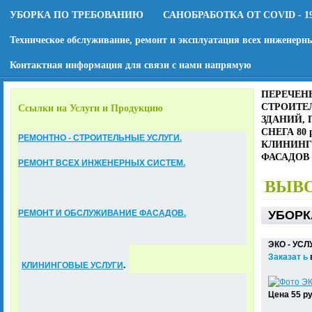
УБОРКА ПО ТРЕБОВАНИЮ
САНОБРАБОТКА ОТ COVID - 1
Техническое обслуживание, ремонт и эксплуатация всех инженерн
Контактная информация для связи с нами напрямую
ПЕРЕЧЕНЬ
СТРОИТЕЛ
Ссылки на Услуги и Продукцию
ЗДАНИЙ, 
СНЕГА 80
РЕМОНТНО - СТРОИТЕЛЬНЫЕ УСЛУГИ.
КЛИНИНГО
ФАСАДОВ 8
РЕМОНТ ВСЕХ ИНЖЕНЕРНЫХ СИСТЕМ.
ВЫВО
РЕМОНТ И ОБСЛУЖИВАНИЕ ФАСАДОВ.
УБОРК
ЭКО - УСЛ
Заказат ь
КЛИНИНГОВЫЕ УСЛУГИ
.
Цена 55 ру