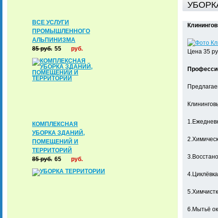
УБОРК
ВСЕ УСЛУГИ
Клининговы
ПРОМЫШЛЕННОГО
АЛЬПИНИЗМА
85
руб.
55
руб.
Цена 35 руб
Профессио
Предлагаем
Клининговы
1.Ежеднев
КОМПЛЕКСНАЯ
УБОРКА ЗДАНИЙ,
2.Химическ
ПОМЕЩЕНИЙ И
ТЕРРИТОРИЙ
3.Восстано
85
руб.
65
руб.
4.Циклёвка
5.Химчистк
6.Мытьё о