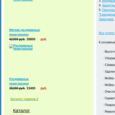
3.
Входные 
4.
Защитны
5.
Предлага
"Скандинав
Заказчика.
Мягкие раздвижные
Все услуг
перегородки
42300
руб.
39800
руб.
К основны
· Высот
· Уборк
· Сбива
· Удале
· Мойка
Раздвижные
перегородки
· Мойка
35200
руб.
33400
руб.
· Очист
· Герме
Каталог товаров 2
· Покра
Каталог
· Ремон