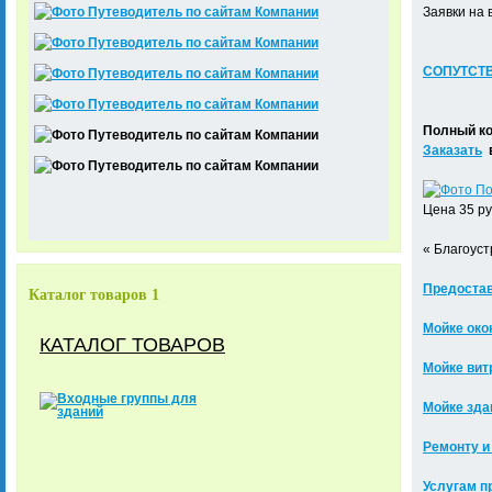
Заявки на
СОПУТСТ
Полный ком
Заказать
в
Цена 35 руб
« Благоуст
Предостав
Каталог товаров 1
Мойке око
КАТАЛОГ ТОВАРОВ
Мойке вит
Мойке зда
Ремонту и
Услугам п