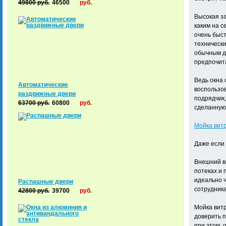
49800
руб.
46500
руб.
Высокая за
каким на с
очень быст
техническ
обычным д
предпочит
Ведь окна 
Автоматические
воспользов
раздвижные двери
подрядчик,
63700
руб.
60800
руб.
сделанную
Мойка витр
Даже если 
Внешний ви
потеках и 
идеально ч
Распашные двери
сотрудник
42800
руб.
39700
руб.
Мойка витр
доверить 
при этом, 