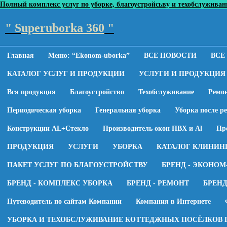
Полный комплекс услуг по уборке, благоустройсьву и техобслуживанию
" S
uperuborka 360
"
Главная
Меню: “Ekonom-uborka”
ВСЕ НОВОСТИ
ВСЕ
КАТАЛОГ УСЛУГ И ПРОДУКЦИИ
УСЛУГИ И ПРОДУКЦИЯ
Вся продукция
Благоустройство
Техобслуживание
Ремо
Периодическая уборка
Генеральная уборка
Уборка после р
Конструкции AL+Стекло
Производитель окон ПВХ и Al
Пр
ПРОДУКЦИЯ
УСЛУГИ
УБОРКА
КАТАЛОГ КЛИНИН
ПАКЕТ УСЛУГ ПО БЛАГОУСТРОЙСТВУ
БРЕНД - ЭКОНОМ
БРЕНД - КОМПЛЕКС УБОРКА
БРЕНД - РЕМОНТ
БРЕН
Путеводитель по сайтам Компании
Компания в Интернете
УБОРКА И ТЕХОБСЛУЖИВАНИЕ КОТТЕДЖНЫХ ПОСЁЛКОВ 