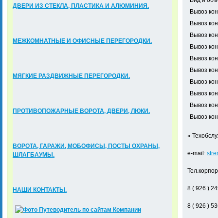
Вид и объ
ДВЕРИ ИЗ СТЕКЛА, ПЛАСТИКА И АЛЮМИНИЯ.
Вывоз ко
Вывоз ко
Вывоз ко
МЕЖКОМНАТНЫЕ И ОФИСНЫЕ ПЕРЕГОРОДКИ.
Вывоз ко
Вывоз ко
Вывоз ко
МЯГКИЕ РАЗДВИЖНЫЕ ПЕРЕГОРОДКИ.
Вывоз ко
Вывоз ко
Вывоз кон
ПРОТИВОПОЖАРНЫЕ ВОРОТА, ДВЕРИ, ЛЮКИ.
Вывоз кон
« Техобслу
ВОРОТА, ГАРАЖИ, МОБОФИСЫ, ПОСТЫ ОХРАНЫ,
e-mail:
str
ШЛАГБАУМЫ.
Тел.корпо
8 ( 926 ) 24
НАШИ КОНТАКТЫ.
8 ( 926 ) 53