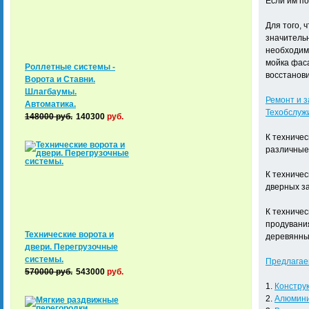
Если им по
Для того,
значительн
необходимо
мойка фас
Роллетные системы -
восстанов
Ворота и Ставни.
Шлагбаумы.
Ремонт и з
Автоматика.
Техобслуж
148000
руб.
140300
руб.
К техниче
различные 
К техничес
дверных за
К техничес
продувания
Технические ворота и
деревянных
двери. Перегрузочные
системы.
Предлагае
570000
руб.
543000
руб.
1.
Конструк
2.
Алюмини