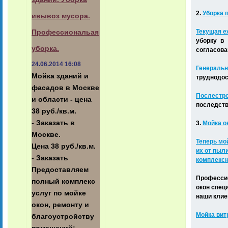
2.
Уборка 
ивывоз мусора.
Текущая е
Профессиональая
уборку в
уборка.
согласова
24.06.2014 16:08
Генераль
Мойка зданий и
труднодос
фасадов в Москве
Послестр
и области - цена
последств
38 руб./кв.м.
- Заказать в
3.
Мойка о
Москве.
Теперь мо
Цена 38 руб./кв.м.
их от пыл
- Заказать
комплексн
Предоставляем
Профессио
полный комплекс
окон спец
услуг по мойке
наши клие
окон, ремонту и
Мойка вит
благоустройству