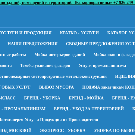
 зданий, помещений и территорий. Тел.корпоративные +7 926 249 - 79 
 УСЛУГИ И ПРОДУКЦИЯ
КРАТКО - УСЛУГИ
КАТАЛОГ У
НАШИ ПРЕДЛОЖЕНИЯ
СВОДНЫЕ ПРЕДЛОЖЕНИЯ УСЛ
нтные работы
Мойка интерьеров зданий
Мойка окон и фасадо
емонта
Техобслуживание фасадов
Услуги промальпинизма
отивопожарные светопрозрачные металлоконструкции
ИЗДЕЛИЯ
ГОВЫХ УСЛУГ
ВЫВОЗ МУСОРА
ПОДАЧА заказчикам КОН
-КЛАСС
БРЕНД - УБОРКА
БРЕНД - МОЙКА
БРЕНД - 
Д - ПРОМАЛЬПИНИЗМ
БРЕНД - УХОД ЗА ТЕРРИТОРИЕЙ
Б
Фотогалерея Услуг и Продукции от Производителя
ПОД МОСКВОЙ
ЭКСПРЕСС - УБОРКА
УБОРКА ПО ВЫЗО