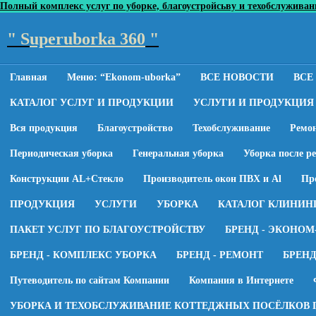
Полный комплекс услуг по уборке, благоустройсьву и техобслуживанию
" S
uperuborka 360
"
Главная
Меню: “Ekonom-uborka”
ВСЕ НОВОСТИ
ВСЕ
КАТАЛОГ УСЛУГ И ПРОДУКЦИИ
УСЛУГИ И ПРОДУКЦИЯ
Вся продукция
Благоустройство
Техобслуживание
Ремо
Периодическая уборка
Генеральная уборка
Уборка после р
Конструкции AL+Стекло
Производитель окон ПВХ и Al
Пр
ПРОДУКЦИЯ
УСЛУГИ
УБОРКА
КАТАЛОГ КЛИНИН
ПАКЕТ УСЛУГ ПО БЛАГОУСТРОЙСТВУ
БРЕНД - ЭКОНОМ
БРЕНД - КОМПЛЕКС УБОРКА
БРЕНД - РЕМОНТ
БРЕН
Путеводитель по сайтам Компании
Компания в Интернете
УБОРКА И ТЕХОБСЛУЖИВАНИЕ КОТТЕДЖНЫХ ПОСЁЛКОВ 