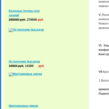
инженер
зимних
Входные группы для
V.
Реал
зданий
инжене
290000
руб.
270000
руб.
Ремонт
межпан
VI. За
конфи
Констр
Остекление фасадов
15800
руб.
14300
руб.
VII
.Кру
1.Выпо
кровля
Перепл
Маятниковые двери