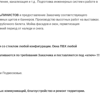
ение, канализация и т.д.. Подготовка инженерных систем к работе в
ЬПИНИСТОВ
и предоставление Заказчику соответствующего
амных щитов и баннеров. Производство высотных работ на выставках.
рубочного билета. Мойка фасадов и окон, герметизация
ний период от наледи и снега.
 со стеклом любой конфигурации. Окна ПВХ любой
вливаются по требования Заказчика и поставляются под «ключ» !!!
 и Подмосковью.
ных коммуникаций, благоустройство и ремонт территории.