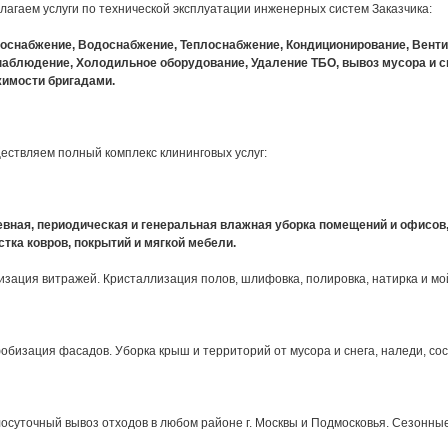
длагаем услуги по технической эксплуатации инженерных систем Заказчика:
оснабжение, Водоснабжение, Теплоснабжение, Кондиционирование, Венти
аблюдение, Холодильное оборудование, Удаление ТБО, вывоз мусора и сн
имости бригадами.
ществляем полный комплекс клининговых услуг:
вная, периодическая и генеральная влажная уборка помещений и офисов,
стка ковров, покрытий и мягкой мебели.
изация витражей. Кристаллизация полов, шлифовка, полировка, натирка и мо
обизация фасадов. Уборка крыш и территорий от мусора и снега, наледи, сос
лосуточный вывоз отходов в любом районе г. Москвы и Подмосковья. Сезонные