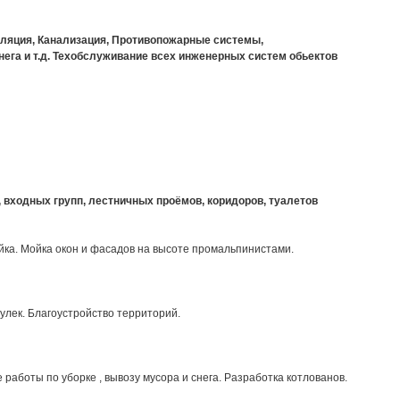
ляция, Канализация, Противопожарные системы,
ега и т.д. Техобслуживание всех инженерных систем обьектов
 входных групп, лестничных проёмов, коридоров, туалетов
йка. Мойка окон и фасадов на высоте промальпинистами.
улек. Благоустройство территорий.
 работы по уборке , вывозу мусора и снега. Разработка котлованов.