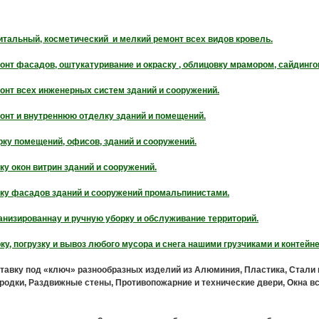
итальный, косметический и мелкий ремонт всех видов кровель.
онт фасадов, оштукатуривание и окраску , облицовку мрамором, сайдинго
онт всех инженерных систем зданий и сооружений.
онт и внутреннюю отделку зданий и помещений.
рку помещений, офисов, зданий и сооружений.
ку окон витрин зданий и сооружений.
ку фасадов зданий и сооружений промальпинистами.
низированнау и ручную уборку и обслуживание территорий.
ку, погрузку и вывоз любого мусора и снега нашими грузчиками и контейн
ставку под «ключ» разнообразных изделий из Алюминия, Пластика, Стали 
родки, Раздвижные стены, Противопожарние и технические двери, Окна вс