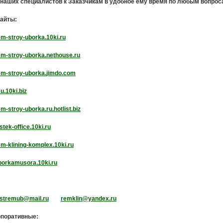
наших специалистов к Заказчикам в удобное ему время по любым вопро
айты:
em
-
stroy
-
uborka
.10
ki
.
ru
em
-
stroy
-
uborka
.
nethouse
.
ru
em
-
stroy
-
uborka
.
jimdo
.
com
su
.10
ki
.
biz
rem-stroy-uborka.ru.hotlist.biz
lstek
-
office
.10
ki
.
ru
em
-
klining
-
komplex
.10
ki
.
ru
borkamusora
.10
ki
.
ru
stremub@mail.ru
remklin@yandex.ru
рпоративные: