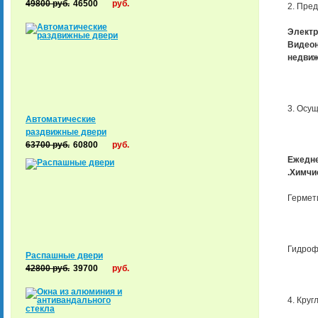
49800
руб.
46500
руб.
2. Пре
Электр
Видеон
недвиж
3. Осу
Автоматические
раздвижные двери
63700
руб.
60800
руб.
Ежедне
.Химчи
Гермет
Гидроф
Распашные двери
42800
руб.
39700
руб.
4. Круг