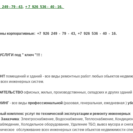
 249 - 79 - 43,
+ 7 926 536 - 40 - 16.
оны корпоративные:
+7 926 249 - 79 - 43,
+7 926 536 - 40 - 16.
СЛУГИ под " ключ "!!!
:
ОНТ
помещений и зданий - все виды ремонтных работ любых обьектов недвиж
 всех инженерных систем.
РОИТЕЛЬСТВО
офисных, жилых, производственных, складских и других зданий
ИНИНГ
- все виды
профессиональной
(разовая, генеральная, ежедневная )
уб
лный комплекс услуг по технической эксплуатации и ремонту инженерных
 Заказчика
: Электроснабжение, Водоснабжение, Теплоснабжение, Кондицио
аблюдение, Холодильное оборудование, Удаление ТБО, вывоз мусора и снега
ехническое обслуживание всех инженерных систем обьектов недвижимости сп