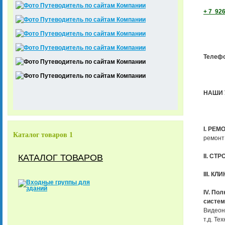
+ 7 926
Телеф
НАШИ У
I. РЕМ
Каталог товаров 1
ремонт
КАТАЛОГ ТОВАРОВ
II. СТ
III. КЛ
IV. По
систем
Видеон
т.д. Т