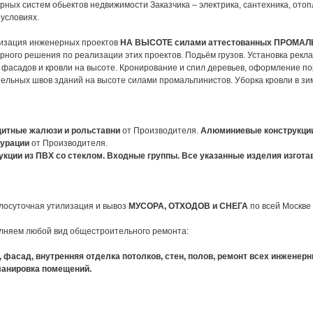
ных систем обьектов недвижимости Заказчика – электрика, сантехника, отопл
 условиях.
изация инженерных проектов
НА ВЫСОТЕ силами аттестованных
ПРОМАЛ
рного решения по реализации этих проектов. Подьём грузов. Установка рекл
 фасадов и кровли на высоте. Кронирование и спил деревьев, оформление по
ельных швов зданий на высоте силами промальпинистов. Уборка кровли в зим
щитные жалюзи и рольставни
от Производителя.
Алюминиевые конструкции
гурации
от Производителя.
укции из ПВХ со стеклом. Входные группы. Все указанные изделия изгота
глосуточная утилизация и вывоз
МУСОРА,
ОТХОДОВ и СНЕГА
по всей Москве
лняем любой вид общестроительного ремонта:
, фасад, внутренняя отделка потолков, стен, полов, ремонт всех инженер
анировка помещений.